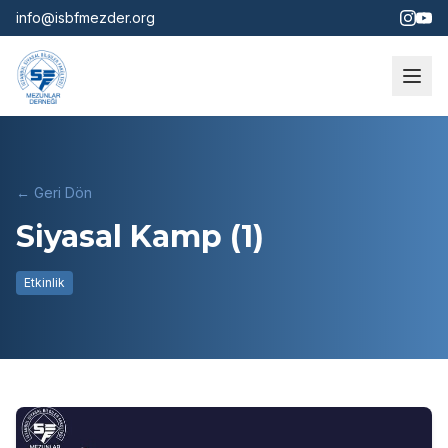
info@isbfmezder.org
← Geri Dön
Siyasal Kamp (1)
Etkinlik