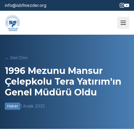
info@isbfmezder.org
← Geri Dön
1996 Mezunu Mansur
Çelepkolu Tera Yatırım'ın
Genel Müdürü Oldu
1 Aralık 2025
Haber