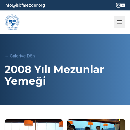
info@isbfmezder.org
← Galeriye Dön
2008 Yılı Mezunlar
Yemeği